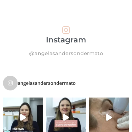
Instagram
@angelasandersondermato
angelasandersondermato