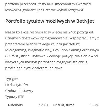
portfolio przechodzi testy RNG (mechanizmu wartości
losowych), gwarantując uczciwe wyniki rozgrywki.
Portfolio tytułów możliwych w BetNJet
Nasza kolekcja rozrywki liczy więcej niż 2400 pozycji od
uznanych dostawców oprogramowania. Współpracujemy z
potentatami branży, takiego kalibru jak NetEnt,
Microgaming, Pragmatic Play, Evolution Gaming oraz Play’n
GO. Wszystkich użytkownik odkryje pozycję dla siebie – od
klasycznych maszyn po złożone rozgrywki stołowe z
profesjonalnymi dealerami na żywo.
Typ gier
Liczba tytułów
Czołowi dostawcy
Typowy RTP
Automaty
1200+
NetEnt, firma
96.2%