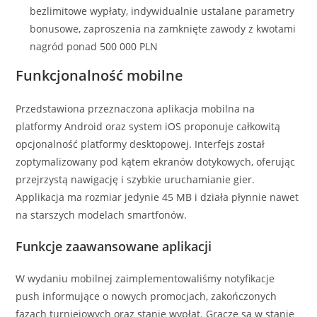
bezlimitowe wypłaty, indywidualnie ustalane parametry
bonusowe, zaproszenia na zamknięte zawody z kwotami
nagród ponad 500 000 PLN
Funkcjonalność mobilne
Przedstawiona przeznaczona aplikacja mobilna na
platformy Android oraz system iOS proponuje całkowitą
opcjonalność platformy desktopowej. Interfejs został
zoptymalizowany pod kątem ekranów dotykowych, oferując
przejrzystą nawigację i szybkie uruchamianie gier.
Applikacja ma rozmiar jedynie 45 MB i działa płynnie nawet
na starszych modelach smartfonów.
Funkcje zaawansowane aplikacji
W wydaniu mobilnej zaimplementowaliśmy notyfikacje
push informujące o nowych promocjach, zakończonych
fazach turniejowych oraz stanie wypłat. Gracze są w stanie