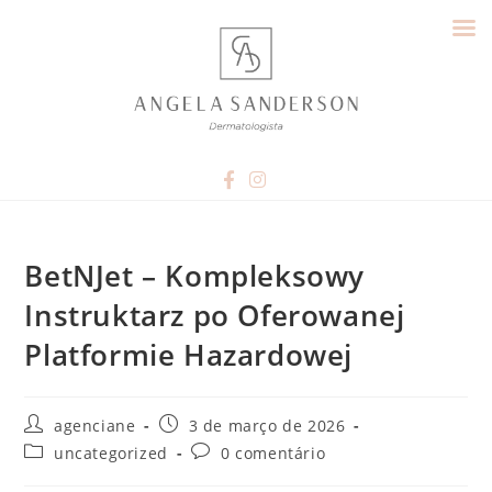
BetNJet – Kompleksowy
Instruktarz po Oferowanej
Platformie Hazardowej
agenciane
3 de março de 2026
uncategorized
0 comentário