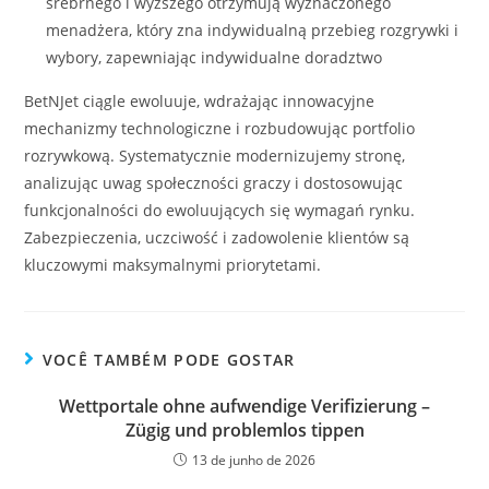
srebrnego i wyższego otrzymują wyznaczonego
menadżera, który zna indywidualną przebieg rozgrywki i
wybory, zapewniając indywidualne doradztwo
BetNJet ciągle ewoluuje, wdrażając innowacyjne
mechanizmy technologiczne i rozbudowując portfolio
rozrywkową. Systematycznie modernizujemy stronę,
analizując uwag społeczności graczy i dostosowując
funkcjonalności do ewoluujących się wymagań rynku.
Zabezpieczenia, uczciwość i zadowolenie klientów są
kluczowymi maksymalnymi priorytetami.
VOCÊ TAMBÉM PODE GOSTAR
Wettportale ohne aufwendige Verifizierung –
Zügig und problemlos tippen
13 de junho de 2026