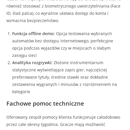
również stosować z biometrycznego uwierzytelniania (Face
ID, ślad palca), co wyraźnie ułatwia dostęp do konta i
wzmacnia bezpieczeństwo.
Funkcja offline demo:
Opcja testowania wybranych
automatów bez dostępu internetowego, perfekcyjne
opcja podczas wyjazdów czy w miejscach o słabym
zasięgu sieci
Analityka rozgrywki:
Złożone instrumentarium
statystyczne wyświetlające zapis gier, najczęściej
preferowane tytuły, średnie stawki oraz dokładne
zestawienia wygranych i minusów z rozróżnieniem na
kategorie
Fachowe pomoc techniczne
Oferowany zespół pomocy klienta funkcjonuje całodobowo
przez całe okresy tygodnia. Gracze mają możliwość