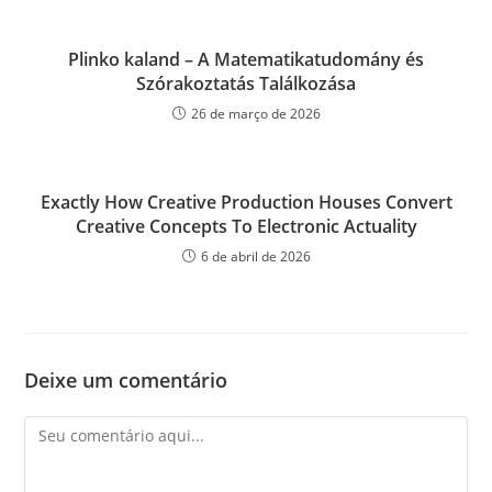
Plinko kaland – A Matematikatudomány és
Szórakoztatás Találkozása
26 de março de 2026
Exactly How Creative Production Houses Convert
Creative Concepts To Electronic Actuality
6 de abril de 2026
Deixe um comentário