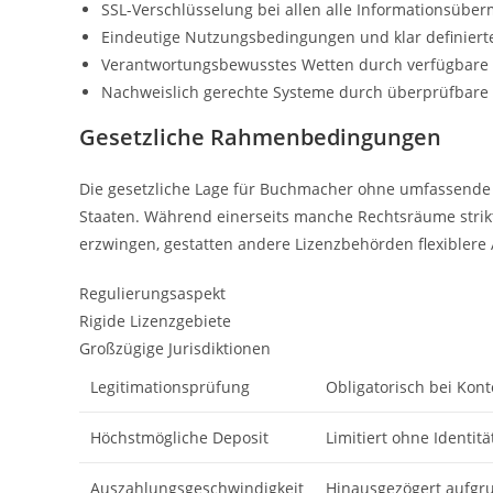
SSL-Verschlüsselung bei allen alle Informationsüber
Eindeutige Nutzungsbedingungen und klar definier
Verantwortungsbewusstes Wetten durch verfügbare L
Nachweislich gerechte Systeme durch überprüfbar
Gesetzliche Rahmenbedingungen
Die gesetzliche Lage für Buchmacher ohne umfassende V
Staaten. Während einerseits manche Rechtsräume strik
erzwingen, gestatten andere Lizenzbehörden flexiblere 
Regulierungsaspekt
Rigide Lizenzgebiete
Großzügige Jurisdiktionen
Legitimationsprüfung
Obligatorisch bei Kon
Höchstmögliche Deposit
Limitiert ohne Identit
Auszahlungsgeschwindigkeit
Hinausgezögert aufgr