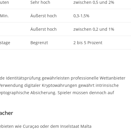
nuten
Sehr hoch
zwischen 0,5 und 2%
 Min.
Äußerst hoch
0,3-1,5%
Äußerst hoch
zwischen 0,2 und 1%
tstage
Begrenzt
2 bis 5 Prozent
de Identitätsprüfung gewährleisten professionelle Wettanbieter
 Verwendung digitaler Kryptowährungen gewährt intrinsische
 kryptographische Absicherung. Spieler müssen dennoch auf
acher
bieten wie Curaçao oder dem Inselstaat Malta