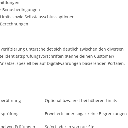
mittlungen
te Bonusbedingungen
imits sowie Selbstausschlussoptionen
e Berechnungen
erifizierung unterscheidet sich deutlich zwischen den diversen
te Identitätsprüfungsvorschriften (Kenne deinen Customer)
Ansätze, speziell bei auf Digitalwährungen basierenden Portalen.
toeröffnung
Optional bzw. erst bei höheren Limits
ätsprüfung
Erweiterte oder sogar keine Begrenzungen
und von Prüfungen
Sofort oder in von nur Std.