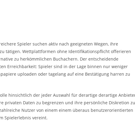
lreichere Spieler suchen aktiv nach geeigneten Wegen, ihre
 tätigen. Wettplattformen ohne Identifikationspflicht offerieren
ternative zu herkömmlichen Buchachern. Der entscheidende
ten Erreichbarkeit: Spieler sind in der Lage binnen nur weniger
spapiere uploaden oder tagelang auf eine Bestätigung harren zu
le hinsichtlich der jeder Auswahl für derartige derartige Anbiete
e privaten Daten zu begrenzen und ihre persönliche Diskretion z
 zahlreiche Nutzer von einem einem überaus benutzerorientierten
Spielerlebnis vereint.