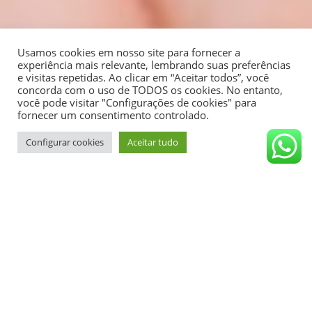
Usamos cookies em nosso site para fornecer a
experiência mais relevante, lembrando suas preferências
e visitas repetidas. Ao clicar em “Aceitar todos”, você
concorda com o uso de TODOS os cookies. No entanto,
você pode visitar "Configurações de cookies" para
fornecer um consentimento controlado.
Configurar cookies
Aceitar tudo