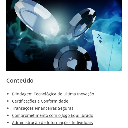
Conteúdo
Blindagem Tecnológica de Última Inovação
Certificações e Conformidade
Transações Financeiras Seguras
Comprometimento com o Jogo Equilibrado
Administração de Informações Individuais