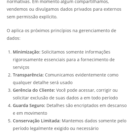
normativas. Em momento algum compartilhamos,
vendemos ou divulgamos dados privados para externos
sem permissão explícito.
O aplica os próximos princípios na gerenciamento de
dados:
Minimização:
Solicitamos somente informações
rigorosamente essenciais para a fornecimento de
serviços
Transparência:
Comunicamos evidentemente como
qualquer detalhe será usado
Gerência do Cliente:
Você pode acessar, corrigir ou
solicitar exclusão de suas dados a em todo período
Guarda Seguro:
Detalhes são encriptados em descanso
e em movimento
Conservação Limitada:
Mantemos dados somente pelo
período legalmente exigido ou necessário