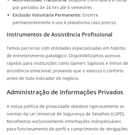
por períodos de 24 hrs até 6 semestres
Exclusão Voluntária Permanente:
Encerre
permanentemente o uso à plataforma caso preciso
Instrumentos de Assistência Profissional
Temos parcerias com entidades especializadas em hábitos
de entretenimento patológico. Disponibilizamos acessos
rápidos para instituições como Gamers Sigilosos e linhas de
assistência emocional, provando que o valoriza o conforto
antes de toda indicador de negócio.
Administração de Informações Privados
A nossa política de privacidade obedece rigorosamente as
normas da Lei Universal de Segurança de Detalhes (LGPD).
Recolhemos exclusivamente informações indispensáveis
para funcionamento da perfil e cumprimento de obrigações