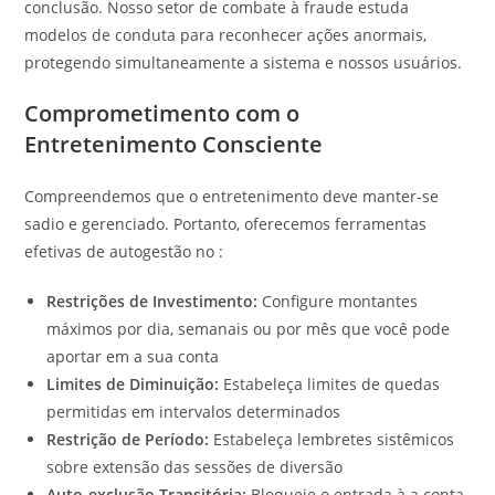
conclusão. Nosso setor de combate à fraude estuda
modelos de conduta para reconhecer ações anormais,
protegendo simultaneamente a sistema e nossos usuários.
Comprometimento com o
Entretenimento Consciente
Compreendemos que o entretenimento deve manter-se
sadio e gerenciado. Portanto, oferecemos ferramentas
efetivas de autogestão no :
Restrições de Investimento:
Configure montantes
máximos por dia, semanais ou por mês que você pode
aportar em a sua conta
Limites de Diminuição:
Estabeleça limites de quedas
permitidas em intervalos determinados
Restrição de Período:
Estabeleça lembretes sistêmicos
sobre extensão das sessões de diversão
Auto-exclusão Transitória:
Bloqueie o entrada à a conta