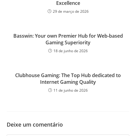
Excellence
29 de março de 2026
Basswin: Your own Premier Hub for Web-based
Gaming Superiority
18 de junho de 2026
Clubhouse Gaming: The Top Hub dedicated to
Internet Gaming Quality
11 de junho de 2026
Deixe um comentário