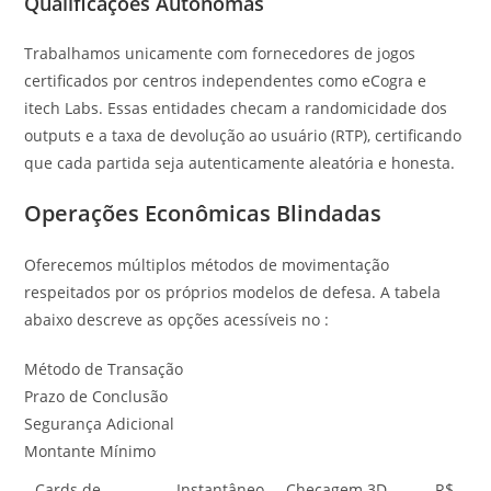
Qualificações Autônomas
Trabalhamos unicamente com fornecedores de jogos
certificados por centros independentes como eCogra e
itech Labs. Essas entidades checam a randomicidade dos
outputs e a taxa de devolução ao usuário (RTP), certificando
que cada partida seja autenticamente aleatória e honesta.
Operações Econômicas Blindadas
Oferecemos múltiplos métodos de movimentação
respeitados por os próprios modelos de defesa. A tabela
abaixo descreve as opções acessíveis no :
Método de Transação
Prazo de Conclusão
Segurança Adicional
Montante Mínimo
Cards de
Instantâneo
Checagem 3D
R$