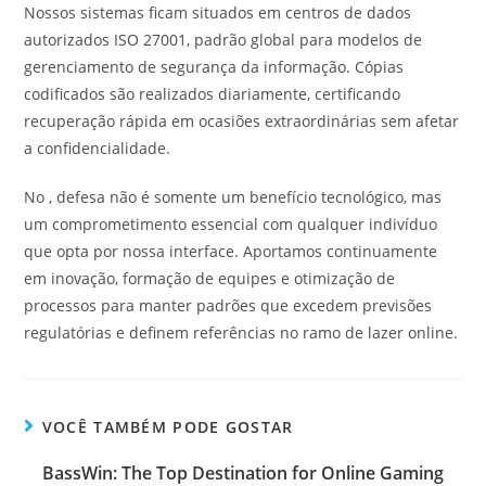
Nossos sistemas ficam situados em centros de dados
autorizados ISO 27001, padrão global para modelos de
gerenciamento de segurança da informação. Cópias
codificados são realizados diariamente, certificando
recuperação rápida em ocasiões extraordinárias sem afetar
a confidencialidade.
No , defesa não é somente um benefício tecnológico, mas
um comprometimento essencial com qualquer indivíduo
que opta por nossa interface. Aportamos continuamente
em inovação, formação de equipes e otimização de
processos para manter padrões que excedem previsões
regulatórias e definem referências no ramo de lazer online.
VOCÊ TAMBÉM PODE GOSTAR
BassWin: The Top Destination for Online Gaming