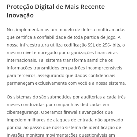
Proteção Digital de Mais Recente
Inovação
No , implementamos um modelo de defesa multicamadas
que certifica a confiabilidade de toda partida de jogo. A
nossa infraestrutura utiliza codificação SSL de 256- bits, o
mesmo nível empregado por organizações financeiras
internacionais. Tal sistema transforma sämtliche os
informações transmitidos em padrões incompreensíveis
para terceiros, assegurando que dados confidenciais
permaneçam exclusivamente com você e a nossa sistema.
Os sistemas do são submetidos por auditorias a cada três
meses conduzidas por companhias dedicadas em
cibersegurança. Operamos firewalls avançados que
impedem milhares de ataques de entrada não aprovado
por dia, ao passo que nosso sistema de identificação de
invasões monitora movimentações questionáveis em