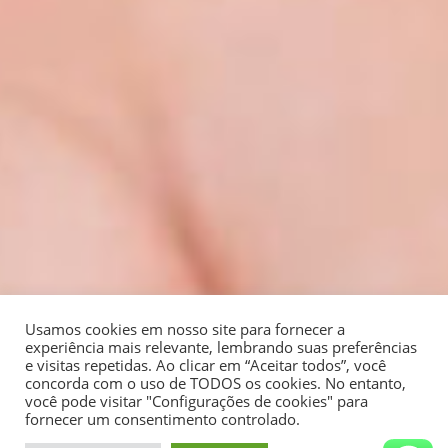
Usamos cookies em nosso site para fornecer a
experiência mais relevante, lembrando suas preferências
e visitas repetidas. Ao clicar em “Aceitar todos”, você
concorda com o uso de TODOS os cookies. No entanto,
você pode visitar "Configurações de cookies" para
fornecer um consentimento controlado.