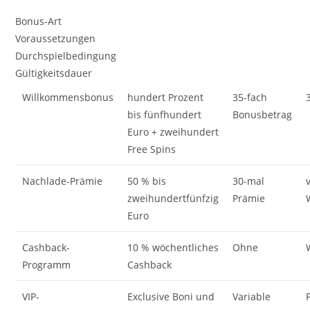
Bonus-Art
Voraussetzungen
Durchspielbedingung
Gültigkeitsdauer
Willkommensbonus
hundert Prozent
35-fach
bis fünfhundert
Bonusbetrag
Euro + zweihundert
Free Spins
Nachlade-Prämie
50 % bis
30-mal
zweihundertfünfzig
Prämie
Euro
Cashback-
10 % wöchentliches
Ohne
Programm
Cashback
VIP-
Exclusive Boni und
Variable