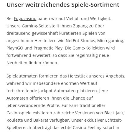
Unser weitreichendes Spiele-Sortiment
Bei
Fugucasino
bauen wir auf Vielfalt und Wertigkeit.
Unsere Gaming-Seite stellt Ihnen Zugang zu über
dreitausend gewissenhaft kuratierten Spielen von
angesehenen Herstellern wie NetEnt Studios, Microgaming,
PlaynGO und Pragmatic Play. Die Game-Kollektion wird
fortwährend erweitert, so dass Sie regelmäßig neue
Neuheiten finden können.
Spielautomaten formieren das Herzstück unseres Angebots,
während wir insbesondere enormen Wert auf
fortschreitende Jackpot-Automaten platzieren. Jene
Automaten offerieren Ihnen die Chance auf
lebensverändernde Profite. Für Fans traditioneller
Casinospiele existieren zahlreiche Versionen von Black Jack,
Roulette und Bakarat verfügbar. Unser exklusiver Echtzeit-
Spielbereich überträgt das echte Casino-Feeling sofort in