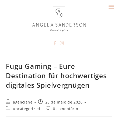
Fugu Gaming – Eure
Destination für hochwertiges
digitales Spielvergnügen
agenciane
28 de maio de 2026
uncategorized
0 comentário