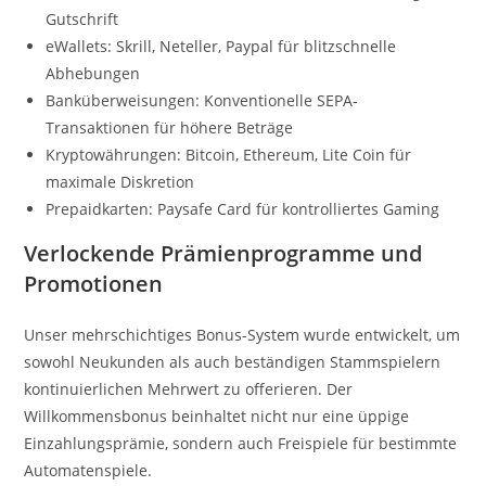
Gutschrift
eWallets: Skrill, Neteller, Paypal für blitzschnelle
Abhebungen
Banküberweisungen: Konventionelle SEPA-
Transaktionen für höhere Beträge
Kryptowährungen: Bitcoin, Ethereum, Lite Coin für
maximale Diskretion
Prepaidkarten: Paysafe Card für kontrolliertes Gaming
Verlockende Prämienprogramme und
Promotionen
Unser mehrschichtiges Bonus-System wurde entwickelt, um
sowohl Neukunden als auch beständigen Stammspielern
kontinuierlichen Mehrwert zu offerieren. Der
Willkommensbonus beinhaltet nicht nur eine üppige
Einzahlungsprämie, sondern auch Freispiele für bestimmte
Automatenspiele.