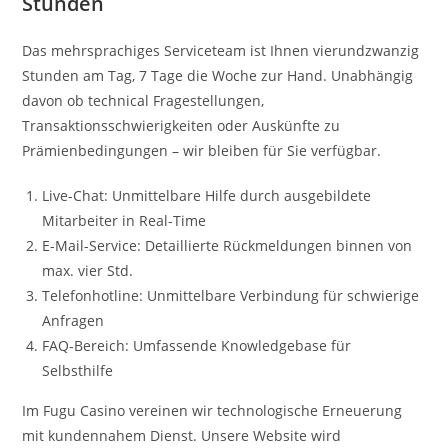
Stunden
Das mehrsprachiges Serviceteam ist Ihnen vierundzwanzig
Stunden am Tag, 7 Tage die Woche zur Hand. Unabhängig
davon ob technical Fragestellungen,
Transaktionsschwierigkeiten oder Auskünfte zu
Prämienbedingungen – wir bleiben für Sie verfügbar.
Live-Chat: Unmittelbare Hilfe durch ausgebildete
Mitarbeiter in Real-Time
E-Mail-Service: Detaillierte Rückmeldungen binnen von
max. vier Std.
Telefonhotline: Unmittelbare Verbindung für schwierige
Anfragen
FAQ-Bereich: Umfassende Knowledgebase für
Selbsthilfe
Im Fugu Casino vereinen wir technologische Erneuerung
mit kundennahem Dienst. Unsere Website wird