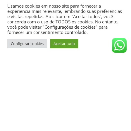
Usamos cookies em nosso site para fornecer a
experiência mais relevante, lembrando suas preferências
e visitas repetidas. Ao clicar em “Aceitar todos”, você
concorda com o uso de TODOS os cookies. No entanto,
você pode visitar "Configurações de cookies" para
fornecer um consentimento controlado.
Configurar cookies
Aceitar tudo