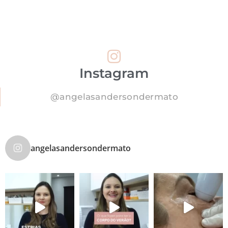
Instagram
@angelasandersondermato
angelasandersondermato