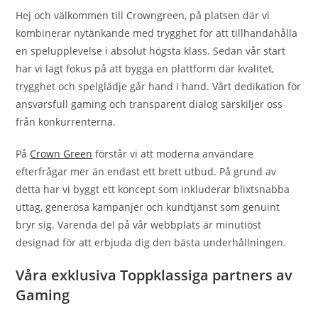
Hej och välkommen till Crowngreen, på platsen där vi
kombinerar nytänkande med trygghet för att tillhandahålla
en spelupplevelse i absolut högsta klass. Sedan vår start
har vi lagt fokus på att bygga en plattform där kvalitet,
trygghet och spelglädje går hand i hand. Vårt dedikation för
ansvarsfull gaming och transparent dialog särskiljer oss
från konkurrenterna.
På
Crown Green
förstår vi att moderna användare
efterfrågar mer än endast ett brett utbud. På grund av
detta har vi byggt ett koncept som inkluderar blixtsnabba
uttag, generösa kampanjer och kundtjänst som genuint
bryr sig. Varenda del på vår webbplats är minutiöst
designad för att erbjuda dig den bästa underhållningen.
Våra exklusiva Toppklassiga partners av
Gaming