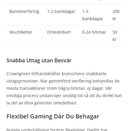
Banköverföring
1-2 bankdagar
1-3
200
bankdagar
kr
MuchBetter
Omedelbart
0-24 timmar
50
kr
Snabba Uttag utan Besvär
Crowngreen tillhandahåller branschens snabbaste
uttagsprocesser. När genomförd verifiering behandlas de
mesta transaktioner inom några timmar, ej dagar. Vår
smidiga process undanröjer onödig tid så att du direkt kan
ta del av dina gevinster omedelbart.
Flexibel Gaming Där Du Behagar
Nutida underhållning fordrar flexibilitet. Därför har