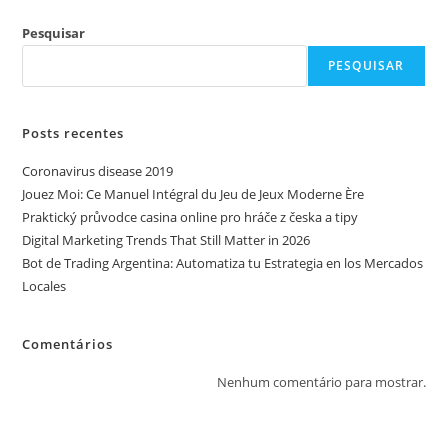
Pesquisar
PESQUISAR
Posts recentes
Coronavirus disease 2019
Jouez Moi: Ce Manuel Intégral du Jeu de Jeux Moderne Ère
Praktický průvodce casina online pro hráče z česka a tipy
Digital Marketing Trends That Still Matter in 2026
Bot de Trading Argentina: Automatiza tu Estrategia en los Mercados
Locales
Comentários
Nenhum comentário para mostrar.